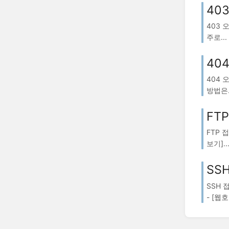
40
403 
주로...
40
404 
방법은.
FT
FTP 
보기]..
SS
SSH 
- [웹호