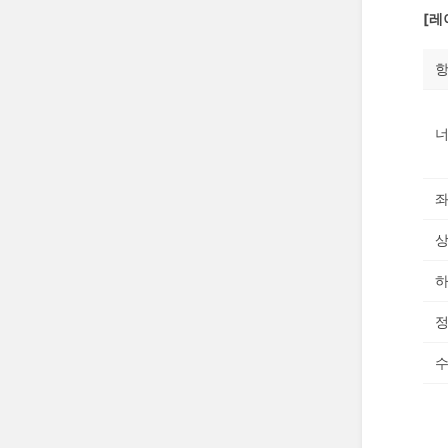
[레
좌
상
하
수