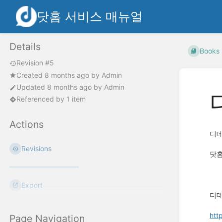
닷홈 서비스 매뉴얼
Details
Books
Revision #5
Created
8 months ago
by
Admin
Updated
8 months ago
by
Admin
Referenced by 1 item
Actions
디데
Revisions
닷홈
Export
디데
htt
Page Navigation