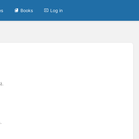
es
Books
Log in
.
.