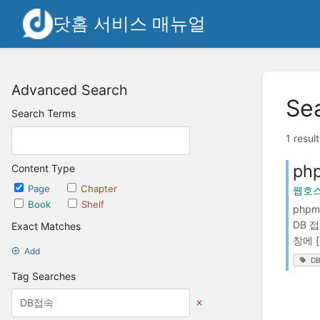
닷홈 서비스 매뉴얼
Advanced Search
Se
Search Terms
1 resul
ph
Content Type
Page
Chapter
웹호스
Book
Shelf
php
DB 
Exact Matches
창에 
Add
D
Tag Searches